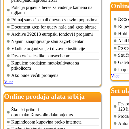
participationagrobiz 2011
Online
Policija prijavila heres za vađenje kamena na
ugljanu
Roto 
Primaj samo 1 email dnevno sa svim popustima
Rupes
Document grep for query naša and grep phrase
Hobi i
Archive 392013 europski fondovi i programi
Alati 
Najam iznajmljivanje stan zagreb centar
Po op
Vladine organizacije i drzavne institucije
Struč
Drvo websites like panswebcom
Galeb
Kupujem prodajem motokultivator sa
prikolicom
Inap 
Ako bude većih promjena
Více
Více
Set al
Online prodaja alata srbija
Festoo
123 li
Školski pribor i
opremaknjižaravolimdakupujemrs
Proda
Kupindocom kupovina preko interneta
Autom