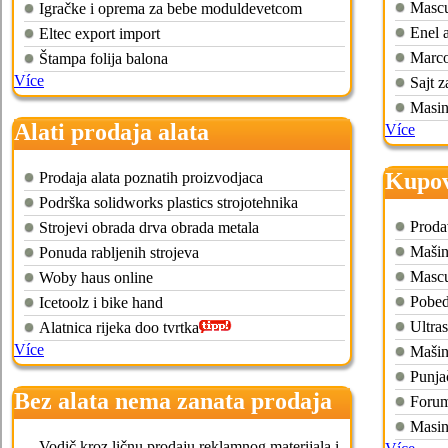
Mascu
Igračke i oprema za bebe moduldevetcom
Enel a
Eltec export import
Marco
Štampa folija balona
Více
Sajt z
Masine
Alati prodaja alata
Více
Kupov
Prodaja alata poznatih proizvodjaca
Podrška solidworks plastics strojotehnika
Proda
Strojevi obrada drva obrada metala
Mašin
Ponuda rabljenih strojeva
Mascu
Woby haus online
Pobed
Icetoolz i bike hand
Ultra
Alatnica rijeka doo tvrtka
Více
Mašine
Punja
Bez alata nema zanata prodaja
Forum
alata
Masine
Vodič kroz ličnu prodaju reklamnog materijala i