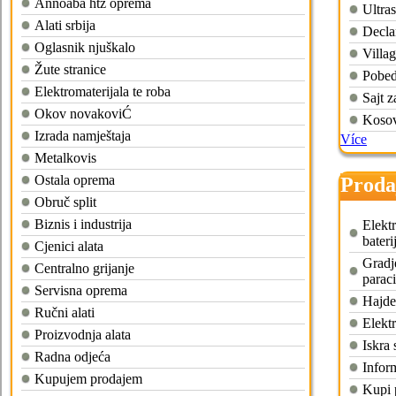
Annoaba htz oprema
Ultra
Alati srbija
Decla
Oglasnik njuškalo
Villa
Žute stranice
Pobed
Elektromaterijala te roba
Sajt z
Okov novakoviĆ
Kosov
Izrada namještaja
Více
Metalkovis
Ostala oprema
Prodaj
Obruč split
Biznis i industrija
Elektr
bateri
Cjenici alata
Gradj
Centralno grijanje
parac
Servisna oprema
Hajde
Ručni alati
Elektr
Proizvodnja alata
Iskra
Radna odjeća
Infor
Kupujem prodajem
Kupi 