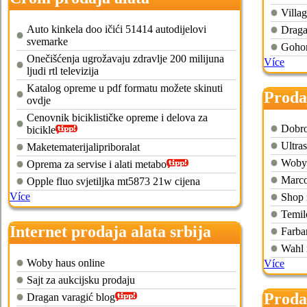
Villa
Auto kinkela doo ičići 51414 autodijelovi
Draga
svemarke
Gohom
Onečišćenja ugrožavaju zdravlje 200 milijuna
Více
ljudi rtl televizija
Katalog opreme u pdf formatu možete skinuti
Prodaj
ovdje
Cenovnik biciklističke opreme i delova za
Dobro
bicikle
Ultra
Maketematerijalipriboralat
Woby 
Oprema za servise i alati metabo
Marco
Opple fluo svjetiljka mt5873 21w cijena
Více
Shop 
Temil
Internet prodaja alata srbija
Farba
Wahl 
Woby haus online
Více
Sajt za aukcijsku prodaju
Prodaj
Dragan varagić blog