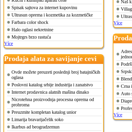
Kućni i kuhinjski aparati cene
Naš k
Spisak sajtova za internet kupovinu
Villa
Ultrasun oprema i kozmetika za kozmetičke
Ultra
Farbara color shock
Více
Halo oglasi nekretnine
Proda
Mojtrgrs brzo rastuća
Více
Adres
jedno
Prodaja alata za savijanje cevi
Podršk
Srpski
Ovde možete preuzeti poslednji broj batajničkih
oglasa
Blend
Poslovni katalog srbije industrija i zanatstvo
Crna 
Internet prodavnica alatnih mašina dinako
Auto 
Nicrotehna proizvodnja procesna oprema od
Diapro
prohroma
Profes
Preuzmite kompletan katalog unior
Více
Limarija bravarijačelik soko
Ikarbus ad beogradzemun