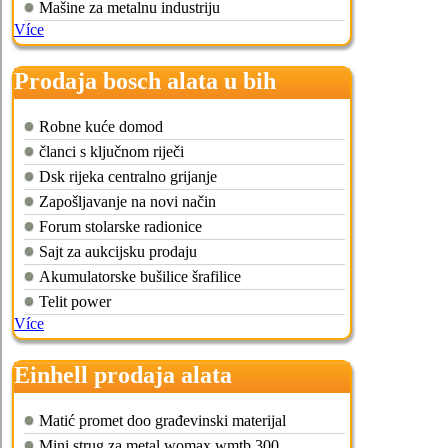
Mašine za metalnu industriju
Více
Prodaja bosch alata u bih
Robne kuće domod
članci s ključnom riječi
Dsk rijeka centralno grijanje
Zapošljavanje na novi način
Forum stolarske radionice
Sajt za aukcijsku prodaju
Akumulatorske bušilice šrafilice
Telit power
Více
Einhell prodaja alata
Matić promet doo građevinski materijal
Mini strug za metal womax wmtb 300