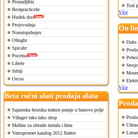
Pronadjibiz
Teal 
Bestpracticehr
Více
Hudek doo
Proizvodnja
On lin
Nonstopshoprs
Olinghr
Dabs 
Spicahr
Proda
Pocetna
Pobed
Libele
Stroje
Srbiji
Moser
Orcus
Elektr
Více
Beta ručni alati prodaja alata
Proda
Sajamska hronika traktor putuje u banovo polje
Proda
Villager tako lako shop
Ultra
Mašine za obradu metala i lima
Limari
Vatropromet katalog 2012 flatten