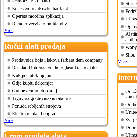
Icetoolz i bike hand
Stroj
Erstesteiermärkische bank dd
Podršk
Opereta mobilna aplikacija
Ultra
Blender vervita omniblend v
Oglasi
Více
Alatii
alati
Ručni alati prodaja
Woby 
Shop 
Prodavnica boja i lakova farbara dem company
Více
Besplatni internacionalni oglasniktatamatahr
Kukljice otok ugljan
Inter
Gdje kupiti tlakomjer
Gramexcomm doo senj
Odlož
kamat
Trgovina građevinskim alatima
On li
Ponuda rabljenih strojeva
Unite
Elektricni alati beograd
Svi g
Více
Dobrod
Crom prodaja alata
Ultra