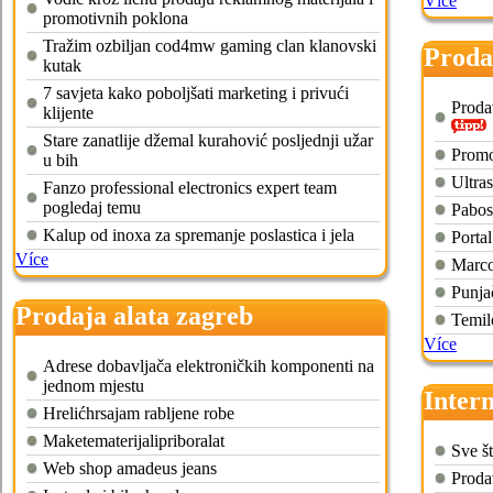
Více
promotivnih poklona
Tražim ozbiljan cod4mw gaming clan klanovski
Proda
kutak
7 savjeta kako poboljšati marketing i privući
Proda
klijente
Stare zanatlije džemal kurahović posljednji užar
Promo
u bih
Ultra
Fanzo professional electronics expert team
pogledaj temu
Pabos
Kalup od inoxa za spremanje poslastica i jela
Portal
Více
Marco
Punja
Prodaja alata zagreb
Temil
Více
Adrese dobavljača elektroničkih komponenti na
jednom mjestu
Intern
Hrelićhrsajam rabljene robe
Maketematerijalipriboralat
Sve št
Web shop amadeus jeans
Proda