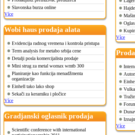
Lager
Slavonska burza online
Hajde
Více
Mašin
Oglasi
Wobi haus prodaja alata
Kupin
Více
Evidencija radnog vremena i kontrola pristupa
Term analysis for metabo srbija cene
Proda
Detalji posla komercijalista prodaje
Mini strug za metal womax wmtb 300
Inter
Planiranje kao funkcija menadžmenta
Autom
organizacije
Einhe
Einhell tako lako shop
Vulka
Sekači za keramiku i pločice
Traži
Více
Forum
Dunav
Gradjanski oglasnik prodaja
Iznaj
masina i alata
Více
Scientific conference with international