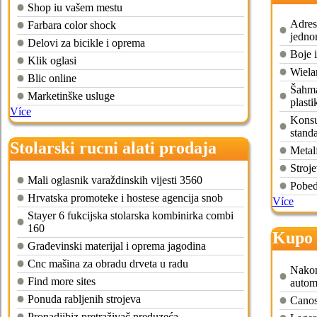
Shop iu vašem mestu
plasti
Adres
Farbara color shock
jedno
Delovi za bicikle i oprema
Boje i
Klik oglasi
Wielan
Blic online
Šahma
Marketinške usluge
plasti
Více
Konsul
stand
Stolarski rucni alati prodaja
Metal
Stroje
Mali oglasnik varaždinskih vijesti 3560
Pobed
Hrvatska promoteke i hostese agencija snob
Více
Stayer 6 fukcijska stolarska kombinirka combi
160
Kupo 
Građevinski materijal i oprema jagodina
Cnc mašina za obradu drveta u radu
Nakon
Find more sites
autom
Ponuda rabljenih strojeva
Canos
Pronadjibiz pretraživač preduzeća