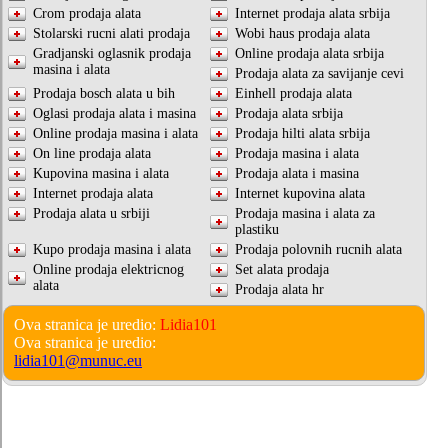
Crom prodaja alata
Internet prodaja alata srbija
Stolarski rucni alati prodaja
Wobi haus prodaja alata
Gradjanski oglasnik prodaja
Online prodaja alata srbija
masina i alata
Prodaja alata za savijanje cevi
Prodaja bosch alata u bih
Einhell prodaja alata
Oglasi prodaja alata i masina
Prodaja alata srbija
Online prodaja masina i alata
Prodaja hilti alata srbija
On line prodaja alata
Prodaja masina i alata
Kupovina masina i alata
Prodaja alata i masina
Internet prodaja alata
Internet kupovina alata
Prodaja alata u srbiji
Prodaja masina i alata za
plastiku
Kupo prodaja masina i alata
Prodaja polovnih rucnih alata
Online prodaja elektricnog
Set alata prodaja
alata
Prodaja alata hr
Ova stranica je uredio:
Lidia101
Ova stranica je uredio:
lidia101@munuc.eu