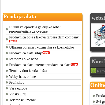
Prodaja alata
webs
Lilium veleprodaja galerijske robe i
repromaterijala za cvećare
Prodavnica boja i lakova farbara dem company
Ultrasun oprema i kozmetika za kozmetičke
Prodavnica alata srbija
Icetoolz i bike hand
Novi 
Prodavnica alata internet prodavnica alata
Temilov doo izrada klišea
Nema
Woby haus online
Profi shop
Onlin
Vaša europa
Vinski juraj
Proda
Telefonski imenik
Svi g